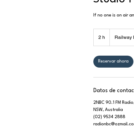
If no one is on air a
2 h
2
Railway 
h
Reservar ahora
Datos de contac
2NBC 90.1 FM Radio
NSW, Australia
(02) 9534 2888
radionbc@ozmail.c