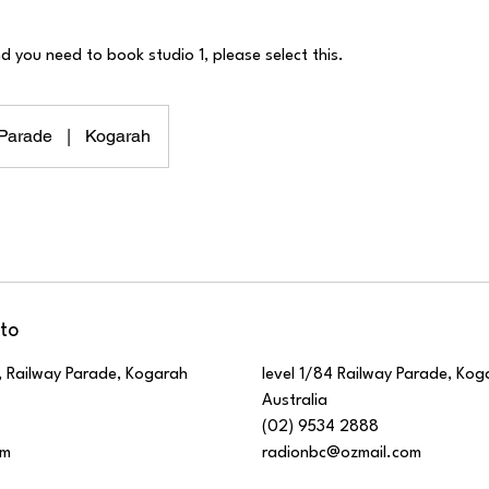
nd you need to book studio 1, please select this.
Parade
|
Kogarah
to
, Railway Parade, Kogarah
level 1/84 Railway Parade, Ko
Australia
(02) 9534 2888
om
radionbc@ozmail.com