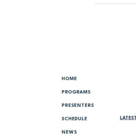
Menú principal:
Comun
¡SEA 
HOME
PATRO
PROGRAMS
LIGA
MEMBR
PRESENTERS
EMPRE
LATES
SCHEDULE
NEWS
TIEND