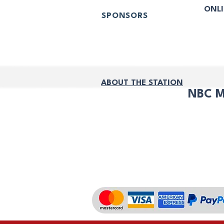
ONLI
SPONSORS
NO S
DEVO
DEV
POLÍ
ABOUT THE STATION
NBC M
INIC
ADMI
¡DONA
AHORA!
CUEN
NOTI