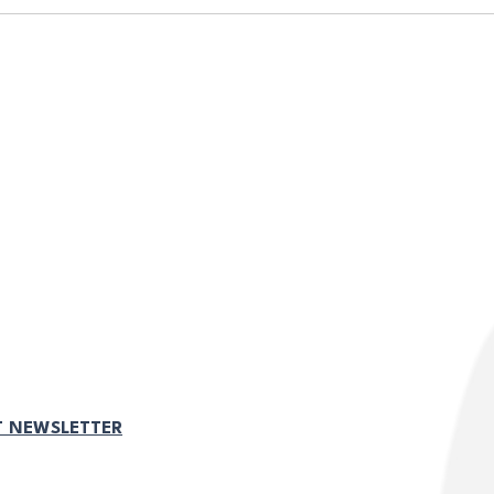
idad NBC:
Políticas de la
estación:
DISCRIMINACIÓN Y ACOSO
VOLUNTARIO HOY!
ACOSO LABORAL
CINADORES DE LA
REDES SOCIALES
ESÍAS DE
ACOSO SEXUAL
SAS
T NEWSLETTER
VIGILANCIA DEL LUGAR DE
TRABAJO
ACUERDO DE DIVERSIDAD
A ONLINE