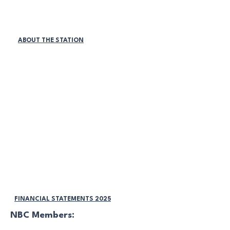
PATROCINADORES DE LA LIGA
MEMBRESÍAS DE EMPRESAS
TIENDA ONLINE
ABOUT THE STATION
Políticas de la estación:
DISCRIMINACIÓN Y ACOSO
ACOSO LABORAL
REDES SOCIALES
ACOSO SEXUAL
VIGILANCIA DEL LUGAR DE TRABAJO
ACUERDO DE DIVERSIDAD
PROGRAMA MEDIO AMBIENTE
ACUERDO DE DIVERSIDAD
DISCRIMINACIÓN Y ACOSO
FINANCIAL STATEMENTS 2025
NBC Members: