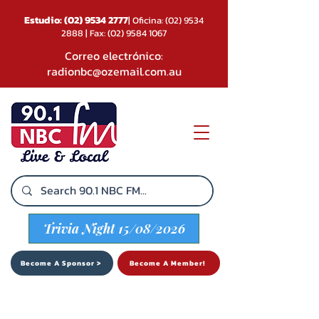
Estudio:
(02) 9534 2777
| Oficina:
(02) 9534
2888
| Fax:
(02) 9584 1067
Correo electrónico:
radionbc@ozemail.com.au
Trivia Night 15/08/2026
Become A Sponsor >
Become A Member!