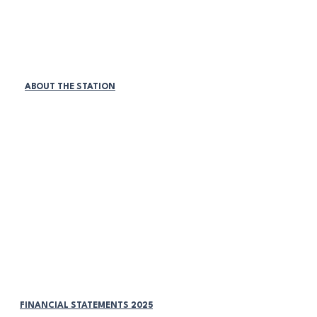
¡SEA VOLUNTARIO HOY!
PATROCINADORES DE LA LIGA
MEMBRESÍAS DE EMPRESAS
TIENDA ONLINE
ABOUT THE STATION
Políticas de la estación:
DISCRIMINACIÓN Y ACOSO
ACOSO LABORAL
REDES SOCIALES
ACOSO SEXUAL
VIGILANCIA DEL LUGAR DE TRABAJO
ACUERDO DE DIVERSIDAD
PROGRAMA MEDIO AMBIENTE
ACUERDO DE DIVERSIDAD
DISCRIMINACIÓN Y ACOSO
FINANCIAL STATEMENTS 2025