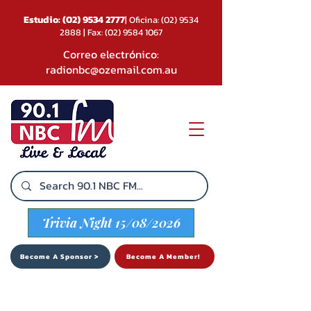
Estudio:
(02) 9534 2777
| Oficina:
(02) 9534
2888
| Fax:
(02) 9584 1067
Correo electrónico:
radionbc@ozemail.com.au
Trivia Night 15/08/2026
Become A Sponsor >
Become A Member!