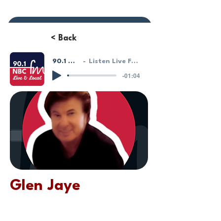
Donate or Pay
< Back
90.1 NBC FM - LIVE!
Listen Live From Our HostGeek System
-01:04
Glen Jaye